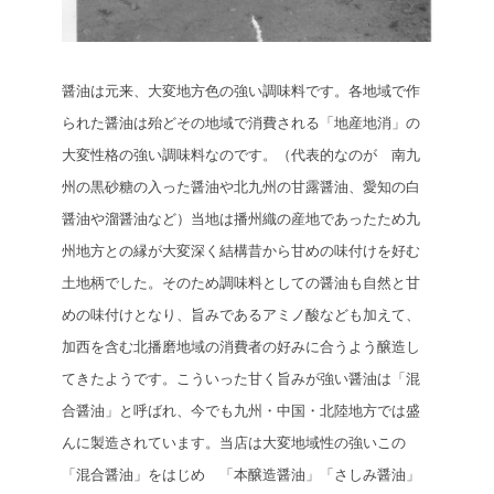
醤油は元来、大変地方色の強い調味料です。各地域で作
られた醤油は殆どその地域で消費される「地産地消」の
大変性格の強い調味料なのです。（代表的なのが 南九
州の黒砂糖の入った醤油や北九州の甘露醤油、愛知の白
醤油や溜醤油など）当地は播州織の産地であったため九
州地方との縁が大変深く結構昔から甘めの味付けを好む
土地柄でした。そのため調味料としての醤油も自然と甘
めの味付けとなり、旨みであるアミノ酸なども加えて、
加西を含む北播磨地域の消費者の好みに合うよう醸造し
てきたようです。こういった甘く旨みが強い醤油は「混
合醤油」と呼ばれ、今でも九州・中国・北陸地方では盛
んに製造されています。当店は大変地域性の強いこの
「混合醤油」をはじめ 「本醸造醤油」「さしみ醤油」