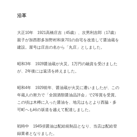
沿革
大正10年 1921
高橋庄吉（45歳）、次男利吉郎（17歳）
親子が加西郡多加野村和泉701の自宅を改造して醤油蔵を
建設。屋号は庄吉の名から「丸庄」としました。
昭和3年 1928
醤油蔵が火災。1万円の融資を受けました
が、2年後には返済を終えました。
昭和4年 1929
前年、醤油蔵が火災に遭いましたが、この
年蔵人の努力で「全国酒類醤油品評会」で2等賞を受賞。
この頃は木樽に入った醤油を、地元はもとより西脇・多
可町へも峠の坂道を越えて配達しました。
戦時中 1945頃
醤油は配給統制品となり、当店は配給登
録業者となりました。