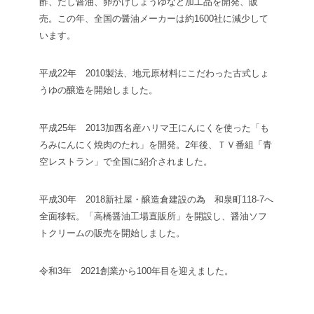
酢、だし醤油、卵かけしょうゆなど加工品を開発、販
売。この年、全国の醤油メーカーは約1600社に減少して
います。
平成22年 2010
製法、地元原材料にこだわった古式しょ
うゆの醸造を開始しました。
平成25年 2013
加西名産ハリマ王にんにくを使った「も
ろみにんにく焼肉のたれ」を開発。2年後、ＴＶ番組「青
空レストラン」で全国に紹介されました。
平成30年 2018
新社屋・醸造倉建設の為 和泉町118-7へ
全面移転。「高橋醤油工場直販所」を開設し、醤油ソフ
トクリームの販売を開始しました。
令和3年 2021
創業から100年目を迎えました。