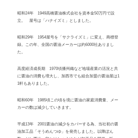
昭和24年 1949
高橋醤油株式会社を資本金50万円で設
立。 屋号は「ハナイズミ」としました。
昭和29年 1954
屋号を「サクライズミ」に変え、商標登
録。この年、全国の醤油メーカーは約6000社ありまし
た。
高度経済成長期 1970頃
播州織など地場産業の活況と共
に醤油の消費も増大し、加西市でも組合加盟の醤油屋は1
1軒もありました。
昭和60年 1985頃
この頃を境に醤油の家庭消費量、メー
カーの数は減少していきます。
平成13年 2001
醤油の減少をカバーする為、当社初の醤
油加工品「そうめんつゆ」を発売しました。以降ぽん