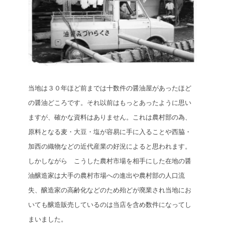
当地は３０年ほど前までは十数件の醤油屋があったほど
の醤油どころです。それ以前はもっとあったように思い
ますが、確かな資料はありません。これは農村部の為、
原料となる麦・大豆・塩が容易に手に入ることや西脇・
加西の織物などの近代産業の好況によると思われます。
しかしながら こうした農村市場を相手にした在地の醤
油醸造家は大手の農村市場への進出や農村部の人口流
失、醸造家の高齢化などのため殆どが廃業され当地にお
いても醸造販売しているのは当店を含め数件になってし
まいました。