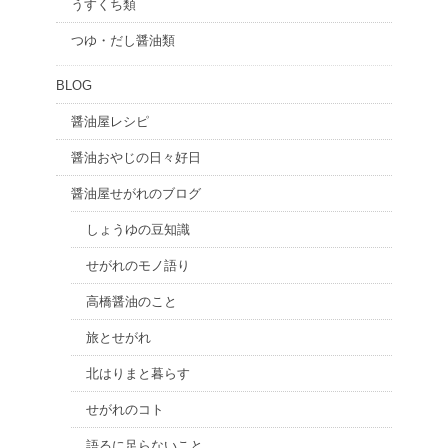
うすくち類
つゆ・だし醤油類
BLOG
醤油屋レシピ
醤油おやじの日々好日
醤油屋せがれのブログ
しょうゆの豆知識
せがれのモノ語り
高橋醤油のこと
旅とせがれ
北はりまと暮らす
せがれのコト
語るに足らないこと