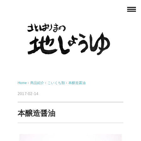
Home
›
商品紹介
›
こいくち類
›
本醸造醤油
2017-02-14
本醸造醤油