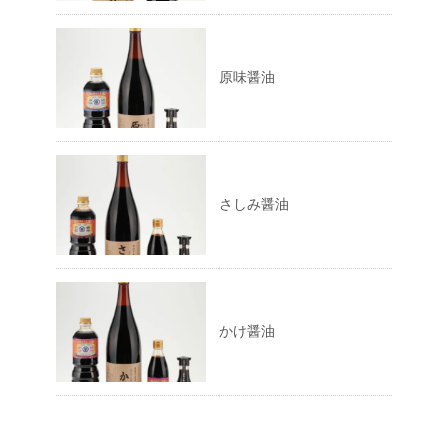
原味醤油
さしみ醤油
かけ醤油