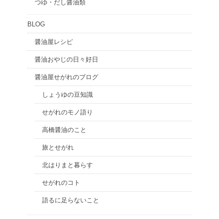
つゆ・だし醤油類
BLOG
醤油屋レシピ
醤油おやじの日々好日
醤油屋せがれのブログ
しょうゆの豆知識
せがれのモノ語り
高橋醤油のこと
旅とせがれ
北はりまと暮らす
せがれのコト
語るに足らないこと