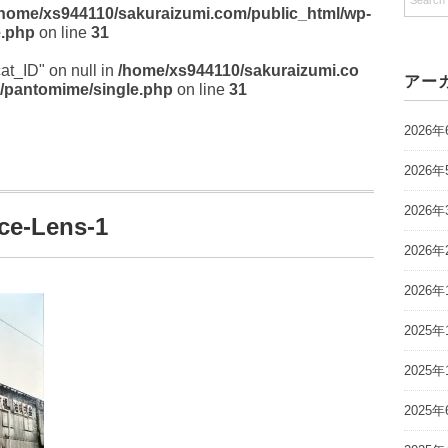
/home/xs944110/sakuraizumi.com/public_html/wp-
e.php
on line
31
cat_ID" on null in
/home/xs944110/sakuraizumi.co
アー
/pantomime/single.php
on line
31
2026年
2026年
2026年
ce-Lens-1
2026年
2026年
2025年
2025年
2025年