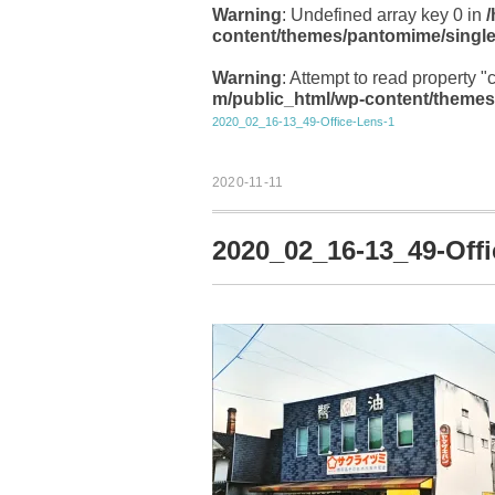
Warning
: Undefined array key 0 in
content/themes/pantomime/singl
Warning
: Attempt to read property "
m/public_html/wp-content/themes
2020_02_16-13_49-Office-Lens-1
2020-11-11
2020_02_16-13_49-Offi