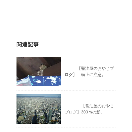
関連記事
【醤油屋のおやじブ
ログ】 頭上に注意。
【醤油屋のおやじ
ブログ】300ｍの影。