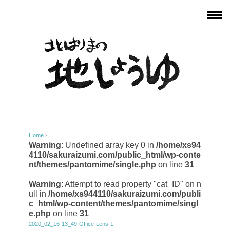
Home
›
Warning
: Undefined array key 0 in
/home/xs94
4110/sakuraizumi.com/public_html/wp-conte
nt/themes/pantomime/single.php
on line
31
Warning
: Attempt to read property "cat_ID" on n
ull in
/home/xs944110/sakuraizumi.com/publi
c_html/wp-content/themes/pantomime/singl
e.php
on line
31
2020_02_16-13_49-Office-Lens-1