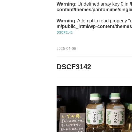
Warning
: Undefined array key 0 in
content/themes/pantomime/singl
Warning
: Attempt to read property "
m/public_html/wp-content/themes
DSCF3142
2025-04-06
DSCF3142