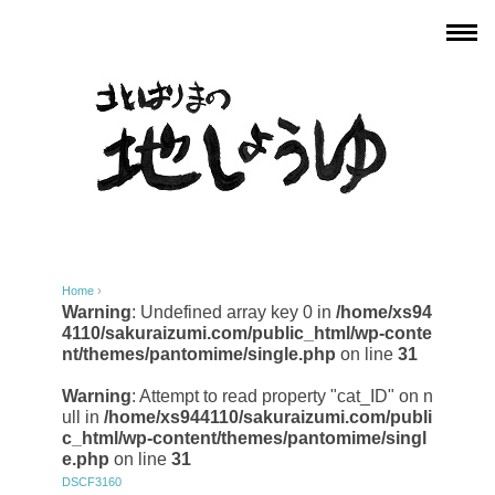
Home
›
Warning
: Undefined array key 0 in
/home/xs94
4110/sakuraizumi.com/public_html/wp-conte
nt/themes/pantomime/single.php
on line
31
Warning
: Attempt to read property "cat_ID" on n
ull in
/home/xs944110/sakuraizumi.com/publi
c_html/wp-content/themes/pantomime/singl
e.php
on line
31
DSCF3160