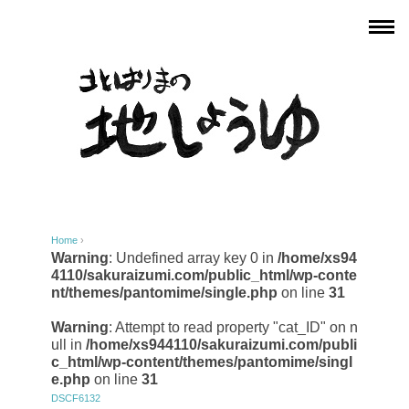
Home
›
Warning
: Undefined array key 0 in
/home/xs94
4110/sakuraizumi.com/public_html/wp-conte
nt/themes/pantomime/single.php
on line
31
Warning
: Attempt to read property "cat_ID" on n
ull in
/home/xs944110/sakuraizumi.com/publi
c_html/wp-content/themes/pantomime/singl
e.php
on line
31
DSCF6132