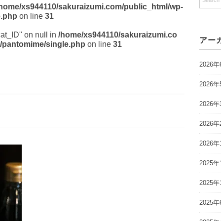
/home/xs944110/sakuraizumi.com/public_html/wp-
e.php
on line
31
cat_ID" on null in
/home/xs944110/sakuraizumi.co
アー
/pantomime/single.php
on line
31
2026年
2026年
2026年
2026年
2026年
2025年
2025年
2025年