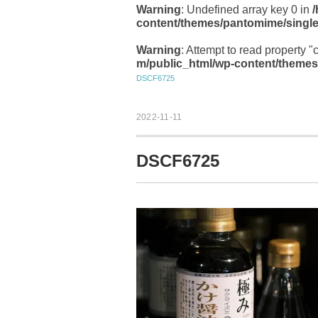
Warning
: Undefined array key 0 in
content/themes/pantomime/singl
Warning
: Attempt to read property "
m/public_html/wp-content/themes
DSCF6725
2022-11-11
DSCF6725