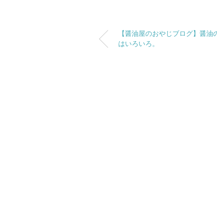
【醤油屋のおやじブログ】醤油
はいろいろ。