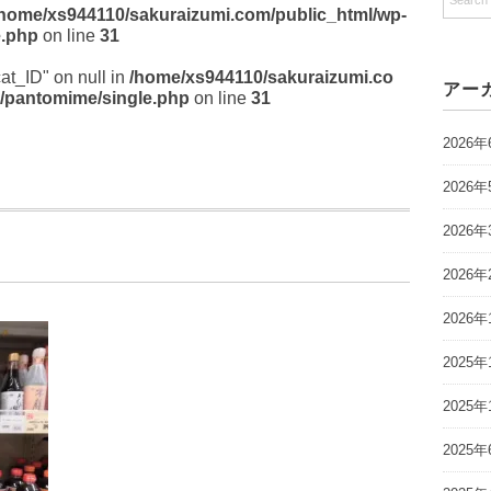
/home/xs944110/sakuraizumi.com/public_html/wp-
e.php
on line
31
cat_ID" on null in
/home/xs944110/sakuraizumi.co
アー
/pantomime/single.php
on line
31
2026年
2026年
2026年
2026年
2026年
2025年
2025年
2025年