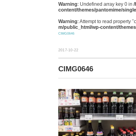
Warning
: Undefined array key 0 in
content/themes/pantomime/singl
Warning
: Attempt to read property "
m/public_html/wp-content/themes
CIMG0646
2017-10-22
CIMG0646