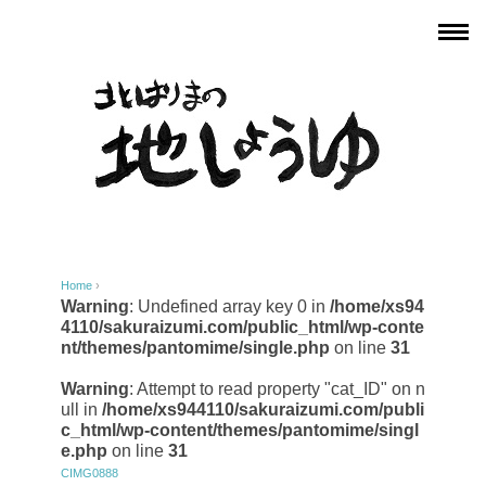
Home
›
Warning
: Undefined array key 0 in
/home/xs94
4110/sakuraizumi.com/public_html/wp-conte
nt/themes/pantomime/single.php
on line
31
Warning
: Attempt to read property "cat_ID" on n
ull in
/home/xs944110/sakuraizumi.com/publi
c_html/wp-content/themes/pantomime/singl
e.php
on line
31
CIMG0888