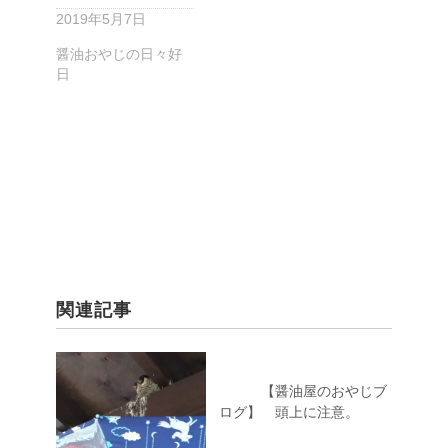
2019年5月7日
醤油おやじの日々好
日
関連記事
【醤油屋のおやじブ
ログ】 頭上に注意。