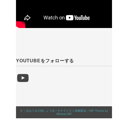
YOUTUBEをフォローする
YouTube
©
～北はりまの地しょうゆ～サクライズミ高橋醤油
. /
WP Theme by
Minimal WP