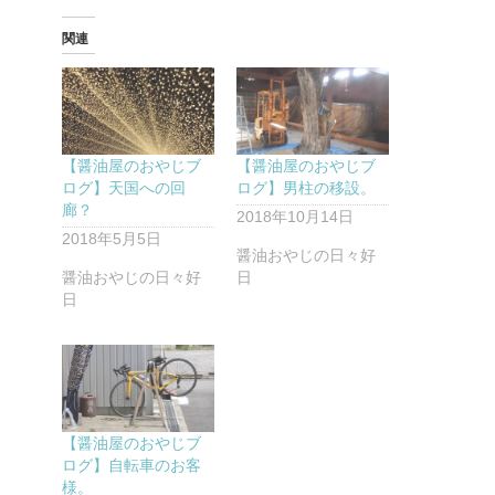
関連
【醤油屋のおやじブ
【醤油屋のおやじブ
ログ】天国への回
ログ】男柱の移設。
廊？
2018年10月14日
2018年5月5日
醤油おやじの日々好
醤油おやじの日々好
日
日
【醤油屋のおやじブ
ログ】自転車のお客
様。