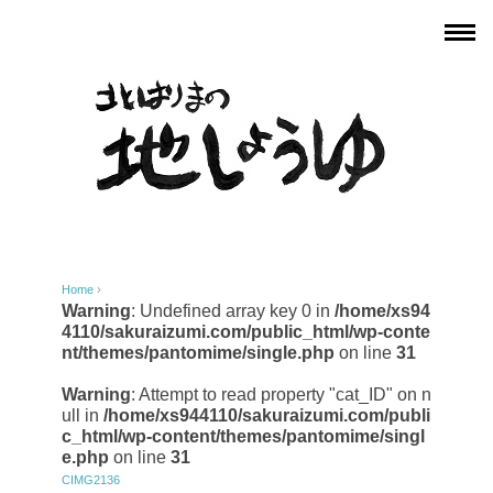
Home
›
Warning
: Undefined array key 0 in
/home/xs94
4110/sakuraizumi.com/public_html/wp-conte
nt/themes/pantomime/single.php
on line
31
Warning
: Attempt to read property "cat_ID" on n
ull in
/home/xs944110/sakuraizumi.com/publi
c_html/wp-content/themes/pantomime/singl
e.php
on line
31
CIMG2136