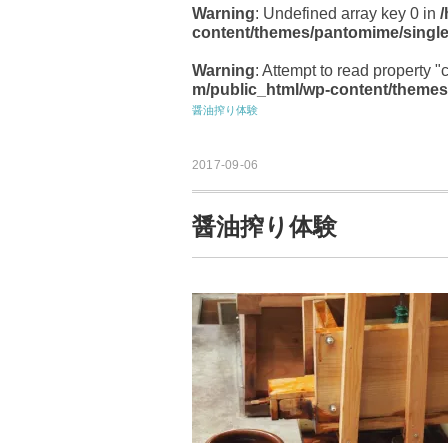
Warning
: Undefined array key 0 in
content/themes/pantomime/singl
Warning
: Attempt to read property "
m/public_html/wp-content/themes
醤油搾り体験
2017-09-06
醤油搾り体験