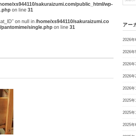
/home/xs944110/sakuraizumi.com/public_html/wp-
e.php
on line
31
cat_ID" on null in
/home/xs944110/sakuraizumi.co
アー
/pantomime/single.php
on line
31
2026年
2026年
2026年
2026年
2026年
2025年
2025年
2025年