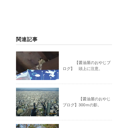
関連記事
【醤油屋のおやじブ
ログ】 頭上に注意。
【醤油屋のおやじ
ブログ】300ｍの影。