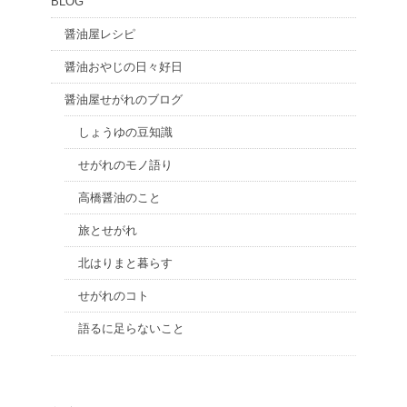
BLOG
醤油屋レシピ
醤油おやじの日々好日
醤油屋せがれのブログ
しょうゆの豆知識
せがれのモノ語り
高橋醤油のこと
旅とせがれ
北はりまと暮らす
せがれのコト
語るに足らないこと