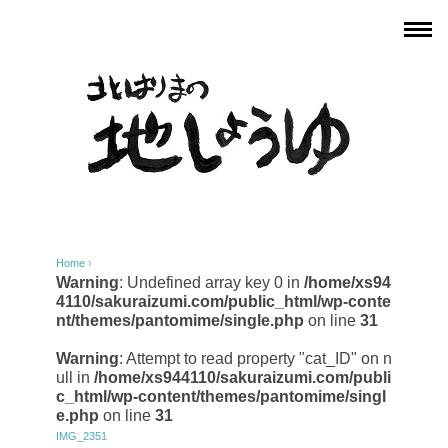
Home
›
Warning
: Undefined array key 0 in
/home/xs94
4110/sakuraizumi.com/public_html/wp-conte
nt/themes/pantomime/single.php
on line
31
Warning
: Attempt to read property "cat_ID" on n
ull in
/home/xs944110/sakuraizumi.com/publi
c_html/wp-content/themes/pantomime/singl
e.php
on line
31
IMG_2351