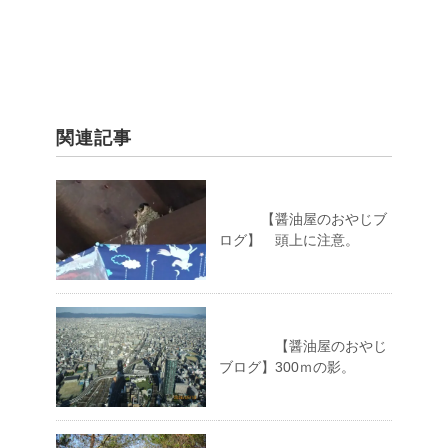
関連記事
【醤油屋のおやじブ
ログ】 頭上に注意。
【醤油屋のおやじ
ブログ】300ｍの影。