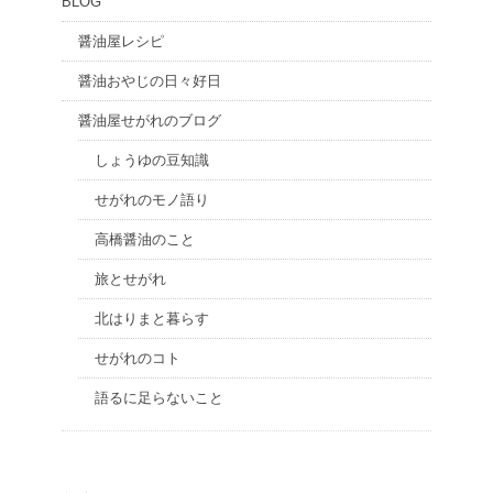
BLOG
醤油屋レシピ
醤油おやじの日々好日
醤油屋せがれのブログ
しょうゆの豆知識
せがれのモノ語り
高橋醤油のこと
旅とせがれ
北はりまと暮らす
せがれのコト
語るに足らないこと