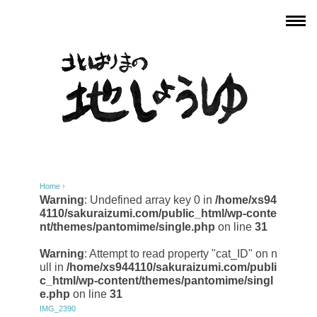
Home
›
Warning
: Undefined array key 0 in
/home/xs94
4110/sakuraizumi.com/public_html/wp-conte
nt/themes/pantomime/single.php
on line
31
Warning
: Attempt to read property "cat_ID" on n
ull in
/home/xs944110/sakuraizumi.com/publi
c_html/wp-content/themes/pantomime/singl
e.php
on line
31
IMG_2390