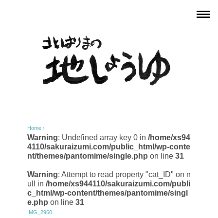
Home
›
Warning
: Undefined array key 0 in
/home/xs94
4110/sakuraizumi.com/public_html/wp-conte
nt/themes/pantomime/single.php
on line
31
Warning
: Attempt to read property "cat_ID" on n
ull in
/home/xs944110/sakuraizumi.com/publi
c_html/wp-content/themes/pantomime/singl
e.php
on line
31
IMG_2960