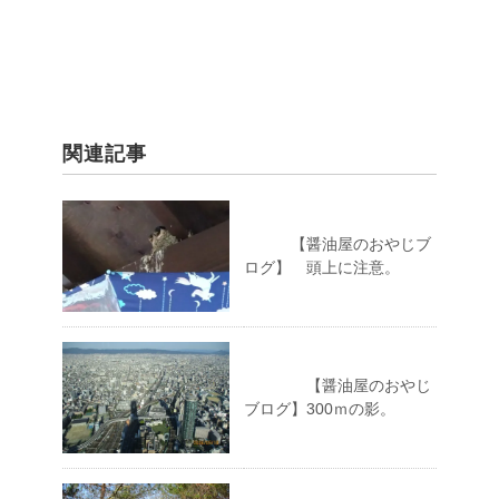
関連記事
【醤油屋のおやじブ
ログ】 頭上に注意。
【醤油屋のおやじ
ブログ】300ｍの影。