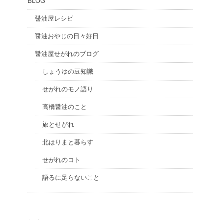
BLOG
醤油屋レシピ
醤油おやじの日々好日
醤油屋せがれのブログ
しょうゆの豆知識
せがれのモノ語り
高橋醤油のこと
旅とせがれ
北はりまと暮らす
せがれのコト
語るに足らないこと