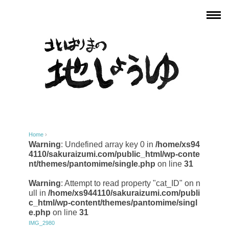
Home
›
Warning
: Undefined array key 0 in
/home/xs94
4110/sakuraizumi.com/public_html/wp-conte
nt/themes/pantomime/single.php
on line
31
Warning
: Attempt to read property "cat_ID" on n
ull in
/home/xs944110/sakuraizumi.com/publi
c_html/wp-content/themes/pantomime/singl
e.php
on line
31
IMG_2980