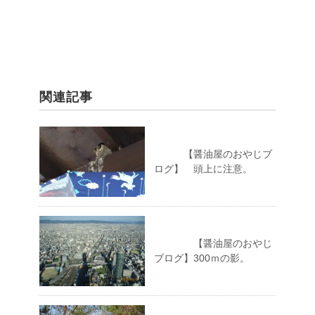
関連記事
【醤油屋のおやじブ
ログ】 頭上に注意。
【醤油屋のおやじ
ブログ】300ｍの影。