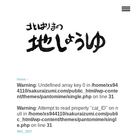
Home
›
Warning
: Undefined array key 0 in
/home/xs94
4110/sakuraizumi.com/public_html/wp-conte
nt/themes/pantomime/single.php
on line
31
Warning
: Attempt to read property "cat_ID" on n
ull in
/home/xs944110/sakuraizumi.com/publi
c_html/wp-content/themes/pantomime/singl
e.php
on line
31
IMG_3837