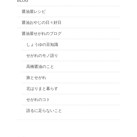
BLOG
醤油屋レシピ
醤油おやじの日々好日
醤油屋せがれのブログ
しょうゆの豆知識
せがれのモノ語り
高橋醤油のこと
旅とせがれ
北はりまと暮らす
せがれのコト
語るに足らないこと