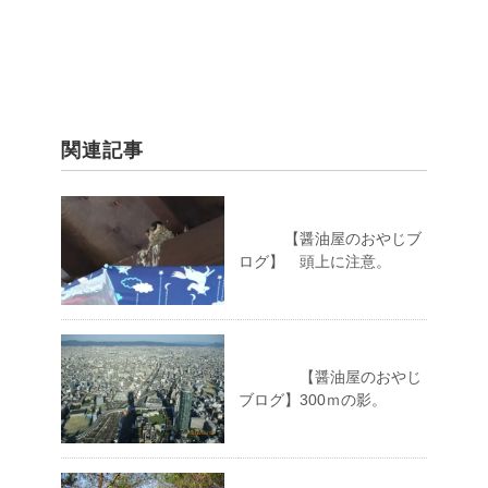
関連記事
【醤油屋のおやじブ
ログ】 頭上に注意。
【醤油屋のおやじ
ブログ】300ｍの影。