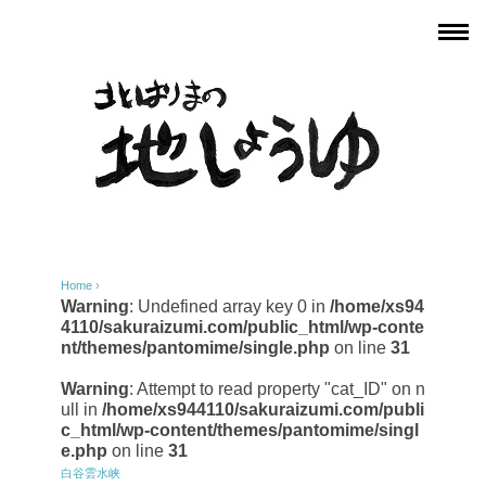
Home
›
Warning
: Undefined array key 0 in
/home/xs94
4110/sakuraizumi.com/public_html/wp-conte
nt/themes/pantomime/single.php
on line
31
Warning
: Attempt to read property "cat_ID" on n
ull in
/home/xs944110/sakuraizumi.com/publi
c_html/wp-content/themes/pantomime/singl
e.php
on line
31
白谷雲水峡