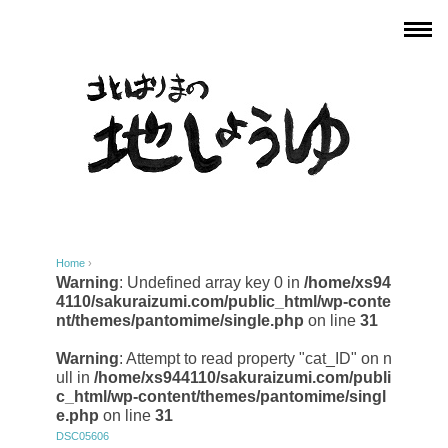
Home
›
Warning
: Undefined array key 0 in
/home/xs94
4110/sakuraizumi.com/public_html/wp-conte
nt/themes/pantomime/single.php
on line
31
Warning
: Attempt to read property "cat_ID" on n
ull in
/home/xs944110/sakuraizumi.com/publi
c_html/wp-content/themes/pantomime/singl
e.php
on line
31
DSC05606