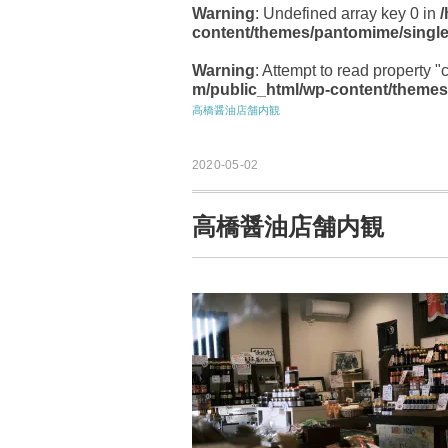
Warning
: Undefined array key 0 in
content/themes/pantomime/singl
Warning
: Attempt to read property "
m/public_html/wp-content/themes
高橋醤油店舗内観
2020-05-02
高橋醤油店舗内観