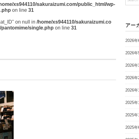
/home/xs944110/sakuraizumi.com/public_html/wp-
e.php
on line
31
cat_ID" on null in
/home/xs944110/sakuraizumi.co
アー
/pantomime/single.php
on line
31
2026年
2026年
2026年
2026年
2026年
2025年
2025年
2025年