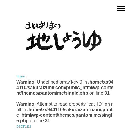
Home
›
Warning
: Undefined array key 0 in
/home/xs94
4110/sakuraizumi.com/public_html/wp-conte
nt/themes/pantomime/single.php
on line
31
Warning
: Attempt to read property "cat_ID" on n
ull in
/home/xs944110/sakuraizumi.com/publi
c_html/wp-content/themes/pantomime/singl
e.php
on line
31
DSCF1118