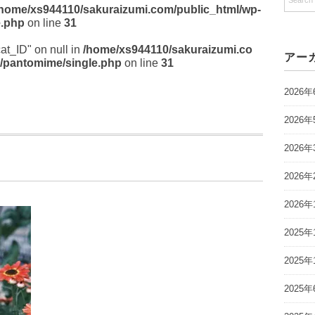
/home/xs944110/sakuraizumi.com/public_html/wp-
e.php
on line
31
cat_ID" on null in
/home/xs944110/sakuraizumi.co
アー
/pantomime/single.php
on line
31
2026年
2026年
2026年
2026年
2026年
2025年
2025年
2025年