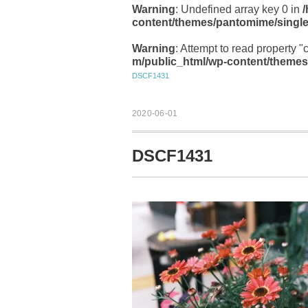
Warning
: Undefined array key 0 in
content/themes/pantomime/singl
Warning
: Attempt to read property "
m/public_html/wp-content/themes
DSCF1431
2020-06-01
DSCF1431