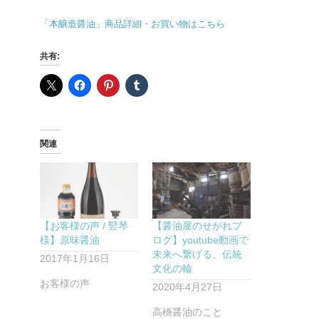
「本醸造醤油」商品詳細・お買い物はこちら
共有:
関連
【お客様の声 / 竪琴
【醤油屋のせがれブ
様】原味醤油
ログ】youtube動画で
未来へ繋げる、伝統
2017年1月16日
文化の輪
お客様の声
2020年4月27日
高橋醤油のこと