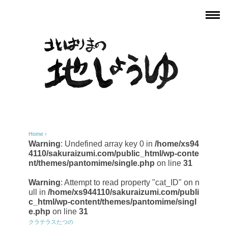
Home
›
Warning
: Undefined array key 0 in
/home/xs94
4110/sakuraizumi.com/public_html/wp-conte
nt/themes/pantomime/single.php
on line
31
Warning
: Attempt to read property "cat_ID" on n
ull in
/home/xs944110/sakuraizumi.com/publi
c_html/wp-content/themes/pantomime/singl
e.php
on line
31
クラテラスたつの