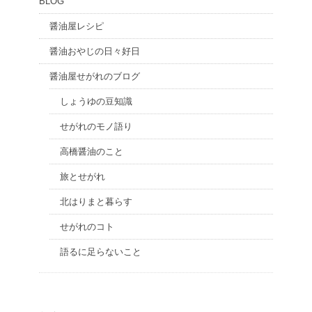
BLOG
醤油屋レシピ
醤油おやじの日々好日
醤油屋せがれのブログ
しょうゆの豆知識
せがれのモノ語り
高橋醤油のこと
旅とせがれ
北はりまと暮らす
せがれのコト
語るに足らないこと