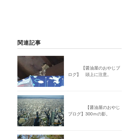
関連記事
【醤油屋のおやじブ
ログ】 頭上に注意。
【醤油屋のおやじ
ブログ】300ｍの影。