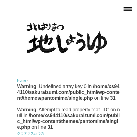
Home
›
Warning
: Undefined array key 0 in
/home/xs94
4110/sakuraizumi.com/public_html/wp-conte
nt/themes/pantomime/single.php
on line
31
Warning
: Attempt to read property "cat_ID" on n
ull in
/home/xs944110/sakuraizumi.com/publi
c_html/wp-content/themes/pantomime/singl
e.php
on line
31
クラテラスたつの