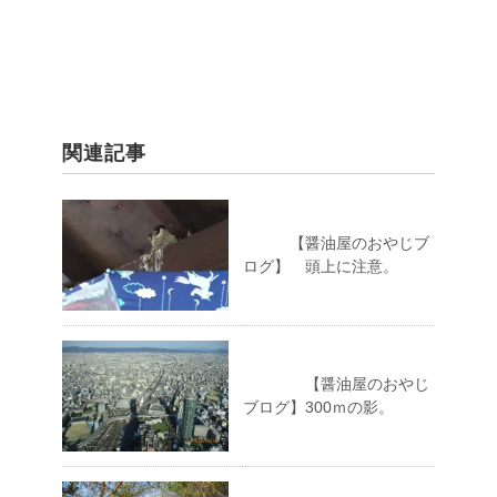
関連記事
【醤油屋のおやじブ
ログ】 頭上に注意。
【醤油屋のおやじ
ブログ】300ｍの影。