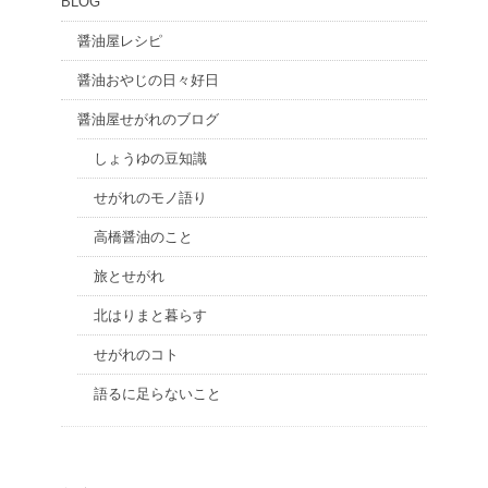
BLOG
醤油屋レシピ
醤油おやじの日々好日
醤油屋せがれのブログ
しょうゆの豆知識
せがれのモノ語り
高橋醤油のこと
旅とせがれ
北はりまと暮らす
せがれのコト
語るに足らないこと