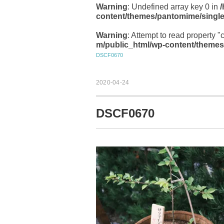
Warning
: Undefined array key 0 in
content/themes/pantomime/singl
Warning
: Attempt to read property "
m/public_html/wp-content/themes
DSCF0670
2020-04-24
DSCF0670