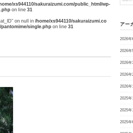
/home/xs944110/sakuraizumi.com/public_html/wp-
e.php
on line
31
cat_ID" on null in
/home/xs944110/sakuraizumi.co
アー
/pantomime/single.php
on line
31
2026年
2026年
2026年
2026年
2026年
2025年
2025年
2025年